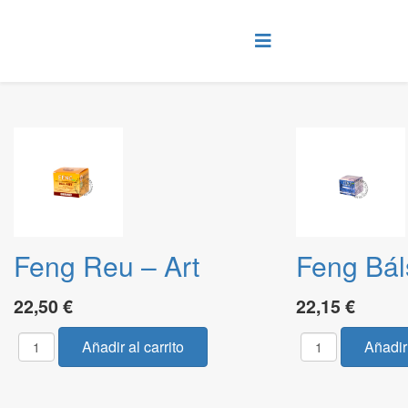
Feng Reu – Art
Feng Bá
22,50 €
22,15 €